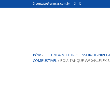
contato@princar.com.br
Início
/
ELETRICA-MOTOR
/
SENSOR-DE-NIVEL
COMBUSTIVEL
/ BOIA TANQUE VW 04/…FLEX S