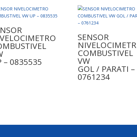
ENSOR
SENSOR
IVELOCIMETRO
NIVELOCIMET
OMBUSTIVEL
COMBUSTIVEL
W
VW
 – 0835535
GOL / PARATI –
0761234