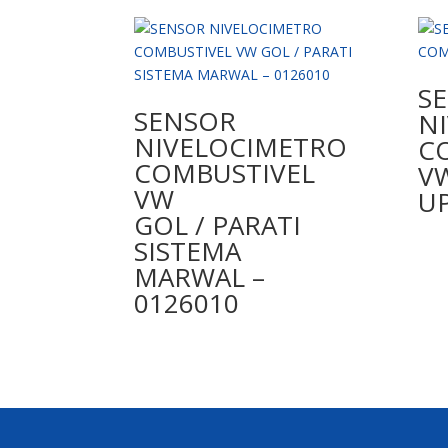
S
SENSOR
N
NIVELOCIMETRO
C
COMBUSTIVEL
V
VW
UP
GOL / PARATI
SISTEMA
MARWAL –
0126010