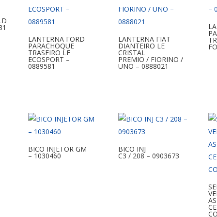
LD
L
31
P
LANTERNA FORD
LANTERNA FIAT
TR
PARACHOQUE
DIANTEIRO LE
FO
TRASEIRO LE
CRISTAL
ECOSPORT –
PREMIO / FIORINO /
0889581
UNO – 0888021
BICO INJETOR GM
BICO INJ
– 1030460
C3 / 208 – 0903673
S
V
AS
CE
CO