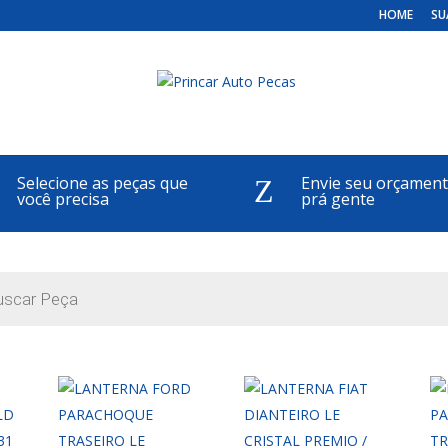
HOME
SU
Selecione as peças que
Envie seu orçamen
Z
você precisa
prá gente