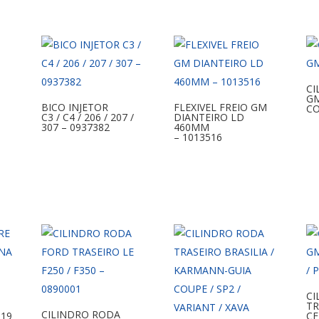
CI
G
BICO INJETOR
FLEXIVEL FREIO GM
CO
C3 / C4 / 206 / 207 /
DIANTEIRO LD
307 – 0937382
460MM
– 1013516
CI
TR
CILINDRO RODA
619
CE