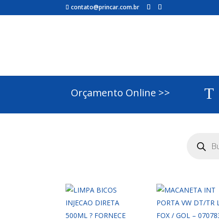
contato@princar.com.br
T
Orçamento Online >>
Pesquisar
produtos