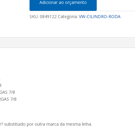
Adicionar ao orçamento
SKU:
0849122
Categoria:
VW-CILINDRO-RODA
2
8
GAS 7/8
RGAS 7/8
r? substituido por outra marca da mesma linha.