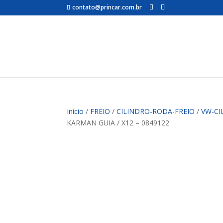
contato@princar.com.br
Início
/
FREIO
/
CILINDRO-RODA-FREIO
/
VW-CI
KARMAN GUIA / X12 – 0849122