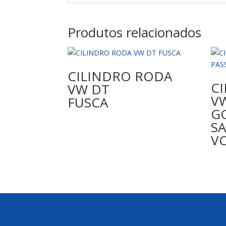
Produtos relacionados
CILINDRO RODA
C
VW DT
V
FUSCA
GO
S
V