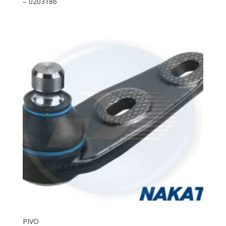
– 0203186
PIVO