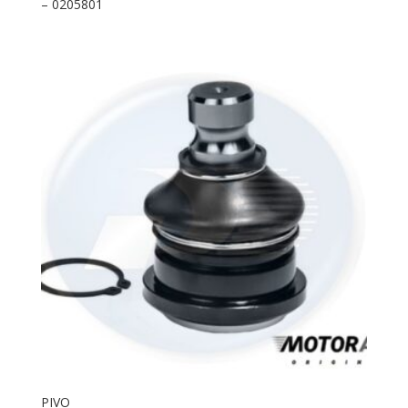
– 0205801
PIVO