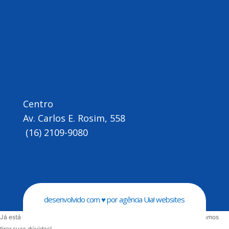
Centro
Av. Carlos E. Rosim, 558
(16) 2109-9080
desenvolvido com
♥ por
agência Uia! websites
Já está na página do produto, é só clicar em Atendimento Princar, que vamos
tirar suas dúvidas!